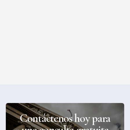
Conductores de Camiones Imprudentes
Causan Accidentes Graves
Lesionado por un camión semirremolque en
California? Abogados Defensores en Sacramento
ayuda a víctimas de accidentes graves a obtener
compensación justa.
Accidentes de Carro
•
March 1, 2023
Contáctenos hoy para
una consulta gratuita