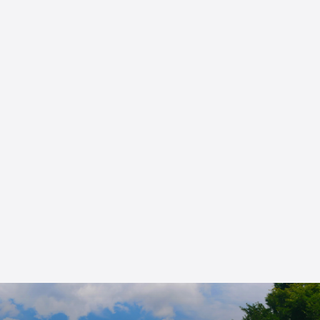
Multas por exceso de velocidad
Semáforos en rojo y señales de alto
Manejo descuidado o temerario
DUI — conducir bajo la influencia del
alcohol o drogas
Conducir sin licencia o con licencia
suspendida
Consulta gratuita