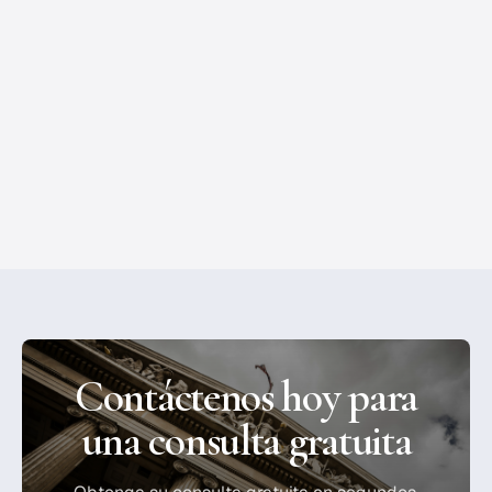
Lesionado por un camión semirremolque en
California? Abogados Defensores en Sacramento
ayuda a víctimas de accidentes graves a obtener
compensación justa.
Accidentes de Carro
•
March 1, 2023
Contáctenos hoy para
una consulta gratuita