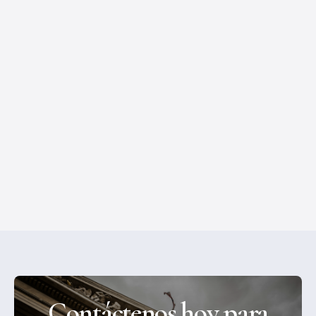
Conductores de Camiones Imprudentes
Causan Accidentes Graves
Lesionado por un camión semirremolque en
California? Abogados Defensores en Sacramento
ayuda a víctimas de accidentes graves a obtener
compensación justa.
Accidentes de Carro
•
March 1, 2023
Contáctenos hoy para