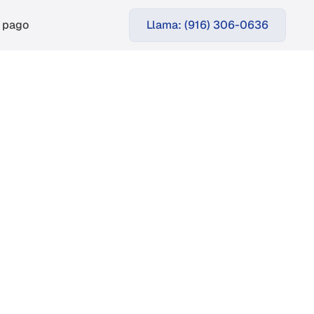
 pago
Llama: (916) 306-0636